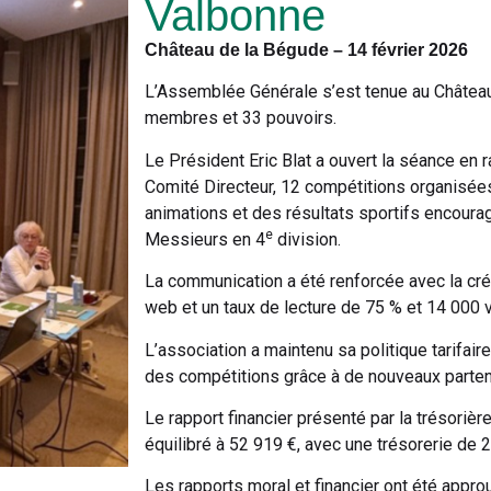
Valbonne
Château de la Bégude – 14 février 2026
L’Assemblée Générale s’est tenue au Châtea
membres et 33 pouvoirs.
Le Président Eric Blat a ouvert la séance en 
Comité Directeur, 12 compétitions organisées
animations et des résultats sportifs encou
e
Messieurs en 4
division.
La communication a été renforcée avec la cré
web et un taux de lecture de 75 % et 14 000 vi
L’association a maintenu sa politique tarifair
des compétitions grâce à de nouveaux parten
Le rapport financier présenté par la trésori
équilibré à 52 919 €, avec une trésorerie de
Les rapports moral et financier ont été approu