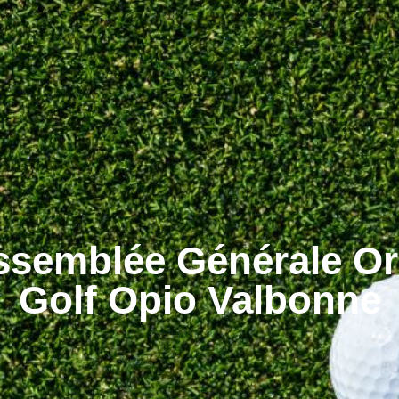
ssemblée Générale Or
Golf Opio Valbonne