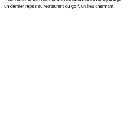
un dernier repas au restaurant du golf, un lieu charmant
réputé pour son excellente cuisine. Ce fut l’occasion de
revenir sur les moments forts du séjour, d’échanger
anecdotes et impressions, et de déjà évoquer les futurs
projets golfiques du groupe.
En pensant déjà à la
prochaine sortie
En résumé, ce week-end a été une totale réussite, tant sur
le plan sportif que convivial. Tout le monde est reparti avec
le sourire, de beaux souvenirs et l’envie manifeste de
renouveler l’expérience lors d’une prochaine édition.
Christian LAQUIEZE
Responsable sorties et voyages