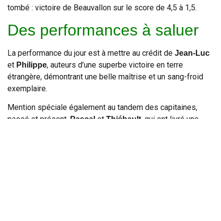
tombé : victoire de Beauvallon sur le score de 4,5 à 1,5.
Des performances à saluer
La performance du jour est à mettre au crédit de
Jean-Luc
et
, auteurs d’une superbe victoire en terre
Philippe
étrangère, démontrant une belle maîtrise et un sang-froid
exemplaire.
Mention spéciale également au tandem des capitaines,
passé et présent,
et
, qui ont livré une
Pascal
Thiébault
bataille acharnée pour arracher un match nul mérité.
L’esprit I.S.A. avant tout
Au-delà du résultat sportif, cette journée restera fidèle à la
tradition de l’I.S.A. : celle d’un accueil chaleureux, empreint
de bienveillance et d’amitié. Nos joueurs tiennent à
remercier l’ensemble du staff et les membres du Golf de