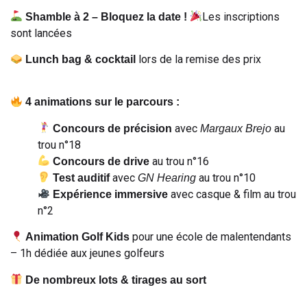
Les inscriptions
Shamble à 2 – Bloquez la date !
sont lancées
lors de la remise des prix
Lunch bag & cocktail
4 animations sur le parcours :
avec
au
Concours de précision
Margaux Brejo
trou n°18
au trou n°16
Concours de drive
avec
au trou n°10
Test auditif
GN Hearing
avec casque & film au trou
Expérience immersive
n°2
pour une école de malentendants
Animation Golf Kids
– 1h dédiée aux jeunes golfeurs
De nombreux lots & tirages au sort
Un voyage inoubliable by PARCOURS & VOYAGES