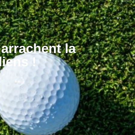
arrachent la
iens !