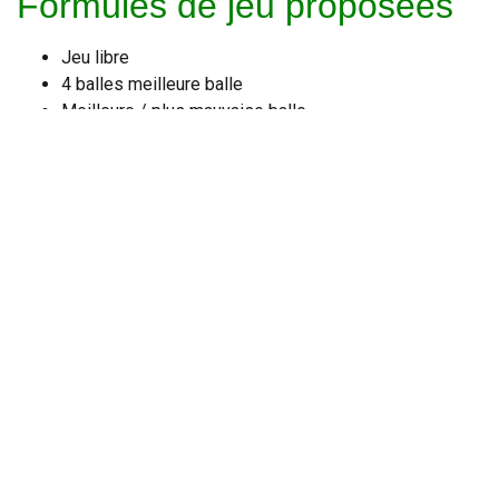
Formules de jeu proposées
Jeu libre
4 balles meilleure balle
Meilleure / plus mauvaise balle
Ne manquez pas ces
occasions uniques
Chaque sortie est suivie d’un repas, non obligatoire mais
recommandé.
Une belle occasion de rencontrer d’autres membres et de
partager un moment placé sous le signe de l’amitié et la
convivialité.
À bientôt sur le green !