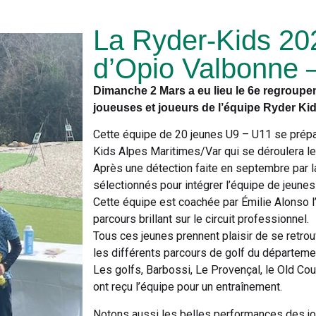
La Ryder-Kids 20
d’Opio Valbonne 
Dimanche 2 Mars a eu lieu le 6e regroup
joueuses et joueurs de l’équipe Ryder Ki
Cette équipe de 20 jeunes U9 – U11 se prépar
Kids Alpes Maritimes/Var qui se déroulera le
Après une détection faite en septembre par la
sélectionnés pour intégrer l’équipe de jeunes
Cette équipe est coachée par Émilie Alonso l
parcours brillant sur le circuit professionnel.
Tous ces jeunes prennent plaisir de se retro
les différents parcours de golf du départeme
Les golfs, Barbossi, Le Provençal, le Old Co
ont reçu l’équipe pour un entraînement.
Notons aussi les belles performances des jou