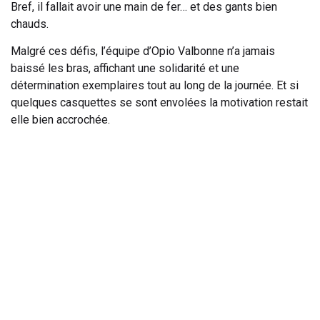
Bref, il fallait avoir une main de fer… et des gants bien
chauds.
Malgré ces défis, l’équipe d’Opio Valbonne n’a jamais
baissé les bras, affichant une solidarité et une
détermination exemplaires tout au long de la journée. Et si
quelques casquettes se sont envolées la motivation restait
elle bien accrochée.
Résultats mitigés mais belle
combativité
e
Au terme de la rencontre, notre équipe a terminé à la 9
place avec un total de 129 points sur la base des 4
meilleures cartes. Ce score reflète la ténacité de toutes et
tous face à l’adversité.
Il convient de saluer la performance remarquable de
l’équipe de Sainte Maxime, restée maîtresse sur ses terres