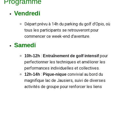
Programme
Vendredi
Départ prévu à 14h du parking du golf d’Opio, où
tous les participants se retrouveront pour
commencer ce week-end d’aventure.
Samedi
:
pour
10h-12h
Entraînement de golf intensif
perfectionner les techniques et améliorer les
performances individuelles et collectives.
:
convivial au bord du
12h-14h
Pique-nique
magnifique lac de Jausiers, suivi de diverses
activités de groupe pour renforcer les liens
entre les participants.
: Session excitante de
pour ajouter
15h
karting
une dose d’adrénaline et de plaisir à la journée.
:
afin de mettre en
16h
Parcours de 9 trous