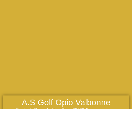
A.S Golf Opio Valbonne
Route de Roquefort-les-Pins, 06650 Opio
contact@asgolf-ov.fr