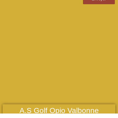
A.S Golf Opio Valbonne
Route de Roquefort-les-Pins, 06650 Opio