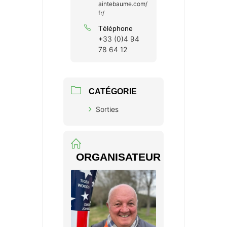
aintebaume.com/
fr/
Téléphone
+33 (0)4 94
78 64 12
CATÉGORIE
Sorties
ORGANISATEUR