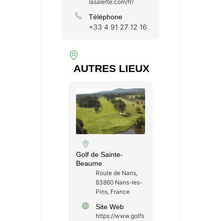
lasalette.com/fr/
Téléphone
+33 4 91 27 12 16
AUTRES LIEUX
Golf de Sainte-
Beaume
Route de Nans,
83860 Nans-les-
Pins, France
Site Web
https://www.golfs