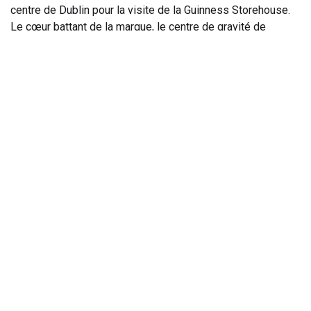
centre de Dublin pour la visite de la Guinness Storehouse.
Le cœur battant de la marque, le centre de gravité de
l’Irlande, le phare de la diaspora irlandaise — bref, un endroit
où l’on ne parle pas de bière comme d’une boisson, mais
comme d’une institution. Il faut reconnaître leur savoir-faire :
c’est bluffant, remarquablement mis en scène, avec des
jeux d’eau et de lumière qui réussissent l’exploit d’être à la
fois spectaculaires et pédagogiques. On vous raconte les
composants, l’histoire, la fabrication, la fermentation, la
dégustation, la publicité, avec un talent qui ferait passer une
visite industrielle pour un opéra populaire. Et puis vient la
pinte finale au Gravity Bar, avec sa vue à 360 degrés sur
Dublin : là, même les plus blasés ont les yeux qui brillent
comme des enfants au passage du Père Noël, sauf que le
vieux barbu ici verse de la stout.
La troupe s’éparpille selon les envies et les fatigues :
Trinity College pour les uns, The Church — restaurant dans
une église désacralisée — pour les autres, le quartier de