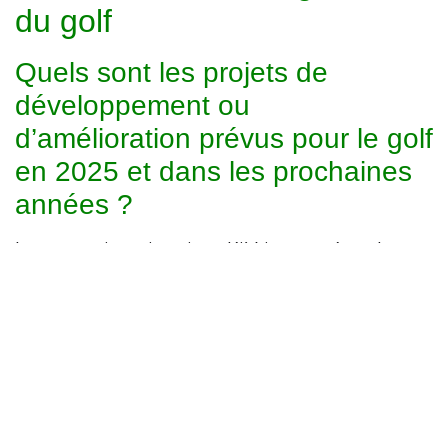
du golf
Quels sont les projets de
développement ou
d’amélioration prévus pour le golf
en
2025 et dans les prochaines
années ?
Le tout premier projet qui est déjà bien entamé est de
développer l’esprit Club de notre beau parcours. Nous
aménageons plusieurs espaces comme la Piscine, nous
proposons de nouvelles offres et nous réfléchissons pour
2026 à pleins d’idées .. Sur le plan des infrastructures
quelques chantiers d’améliorations sont en cours au niveau
du practice (abri sur les postes, robotisation du ramassage
des balles et de la tonte), de rénovations de pistes pour les
voiturettes et de certaines zones sur le terrain ….