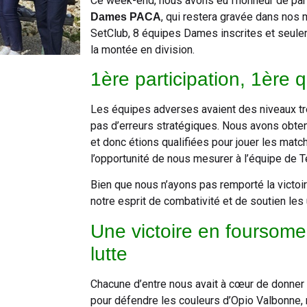
Ce week-end, nous avons eu l’honneur de part
, qui restera gravée dans nos
Dames PACA
SetClub, 8 équipes Dames inscrites et seulem
la montée en division.
1ère participation, 1ère qu
Les équipes adverses avaient des niveaux trè
pas d’erreurs stratégiques. Nous avons obten
et donc étions qualifiées pour jouer les mat
l’opportunité de nous mesurer à l’équipe de Te
Bien que nous n’ayons pas remporté la victoi
notre esprit de combativité et de soutien les 
Une victoire en foursom
lutte
Chacune d’entre nous avait à cœur de donner
pour défendre les couleurs d’Opio Valbonne, 