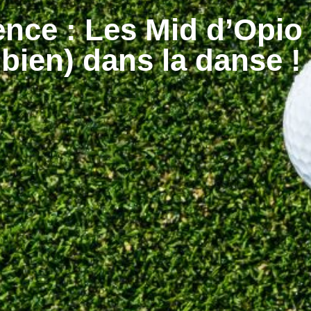
nce : Les Mid d’Opio 
bien) dans la danse !