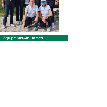
ur l’équipe MidAm Dames