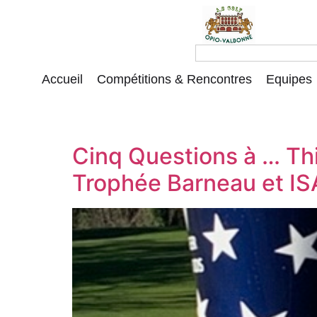
Accueil
Compétitions & Rencontres
Equipes
Cinq Questions à … Thi
Trophée Barneau et IS